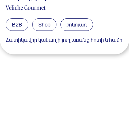
Veliche Gourmet
B2B
Shop
շոկոլադ
Հատիկավոր կակաոյի յուղ առանց հոտի և համի