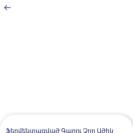
Ֆերմենտացված Գարու Չոր Ածիկ