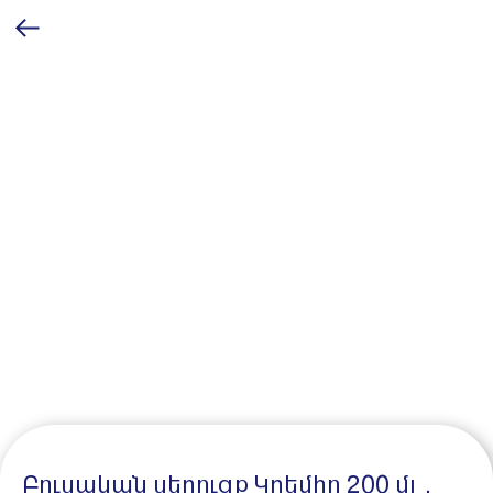
Բուսական սերուցք Կրեմիո 200 մլ․