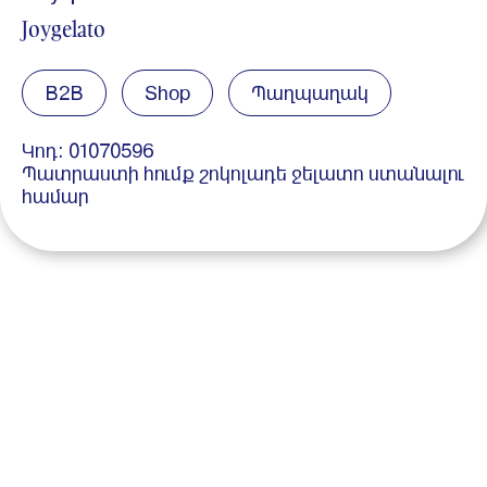
Joygelato
B2B
Shop
Պաղպաղակ
Կոդ: 01070596
Պատրաստի հումք շոկոլադե ջելատո ստանալու
համար