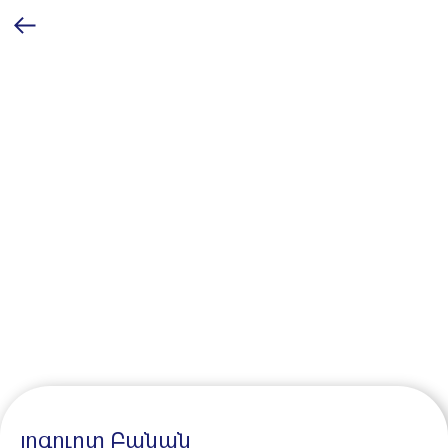
յոգուրտ Բանան