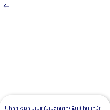
Սերուցքի կայունացուցիչ Զանիսսիմո