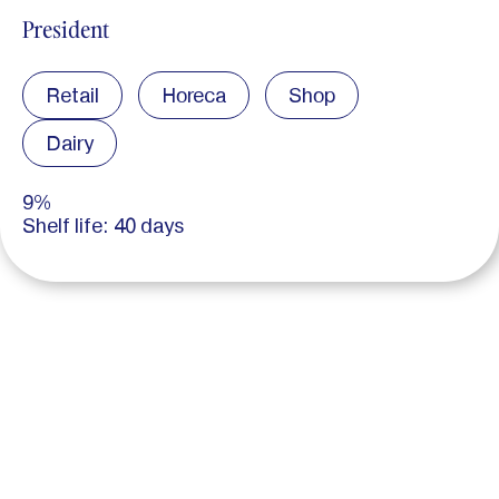
President
Retail
Horeca
Shop
Dairy
9%
Shelf life: 40 days